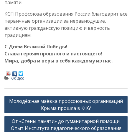
памяти.
КСП Профсоюза образования России благодарит все
первичные организации за неравнодушие,
активную гражданскую позицию и верность
традициям.
С Днём Великой Победы!
Слава героям прошлого и настоящего!
Мира, добра и веры в себя каждому из нас.
Общее
Н
Молодёжная маёвка профсоюзных организаций
а
Крыма прошла в КФУ
в
От «Стены памяти» до гуманитарной помощи.
и
Опыт Института педагогического образования