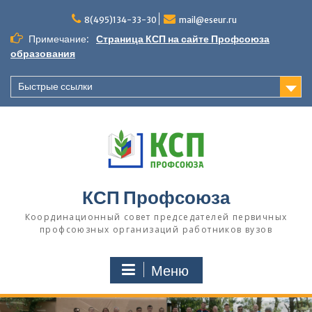
П
8(495)134-33-30
mail@eseur.ru
е
р
Примечание:
Страница КСП на сайте Профсоюза
е
образования
й
т
Быстрые ссылки
и
к
с
о
д
е
р
КСП Профсоюза
ж
и
Координационный совет председателей первичных
м
профсоюзных организаций работников вузов
о
м
Меню
у