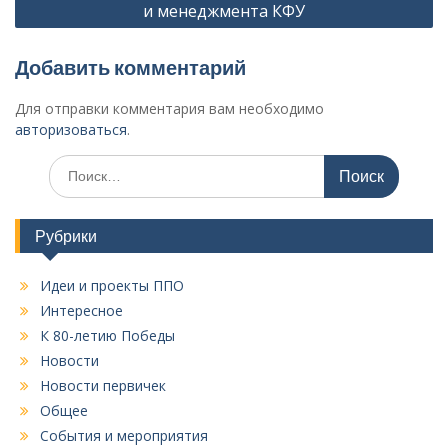
г
и менеджмента КФУ
а
ц
Добавить комментарий
и
Для отправки комментария вам необходимо
я
авторизоваться
.
п
И
о
с
к
з
а
Рубрики
а
т
п
ь
Идеи и проекты ППО
:
и
Интересное
с
К 80-летию Победы
я
Новости
Новости первичек
м
Общее
События и мероприятия