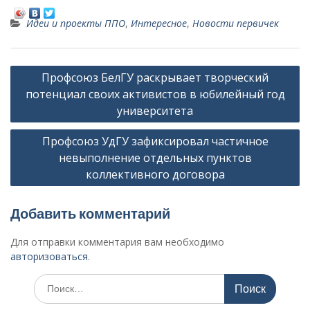
Идеи и проекты ППО
,
Интересное
,
Новости первичек
Н
Профсоюз БелГУ раскрывает творческий
а
потенциал своих активистов в юбилейный год
в
университета
и
Профсоюз УдГУ зафиксировал частичное
г
невыполнение отдельных пунктов
а
коллективного договора
ц
Добавить комментарий
и
я
Для отправки комментария вам необходимо
п
авторизоваться
.
о
И
з
с