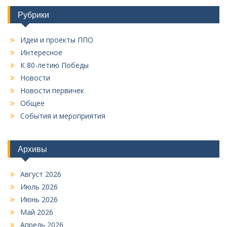
к
а
а
Рубрики
п
т
ь
и
Идеи и проекты ППО
:
с
Интересное
я
К 80-летию Победы
Новости
м
Новости первичек
Общее
События и мероприятия
Архивы
Август 2026
Июль 2026
Июнь 2026
Май 2026
Апрель 2026