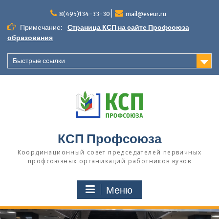
П
8(495)134-33-30
mail@eseur.ru
е
р
Примечание:
Страница КСП на сайте Профсоюза
е
образования
й
т
Быстрые ссылки
и
к
с
о
д
е
р
КСП Профсоюза
ж
и
Координационный совет председателей первичных
м
профсоюзных организаций работников вузов
о
м
Меню
у