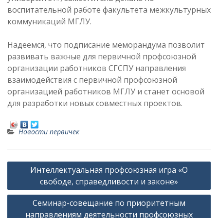
воспитательной работе факультета межкультурных
коммуникаций МГЛУ.
Надеемся, что подписание меморандума позволит
развивать важные для первичной профсоюзной
организации работников СГСПУ направления
взаимодействия с первичной профсоюзной
организацией работников МГЛУ и станет основой
для разработки новых совместных проектов.
Новости первичек
Н
Интеллектуальная профсоюзная игра «О
а
свободе, справедливости и законе»
в
Cеминар-совещание по приоритетным
и
направлениям деятельности профсоюзных