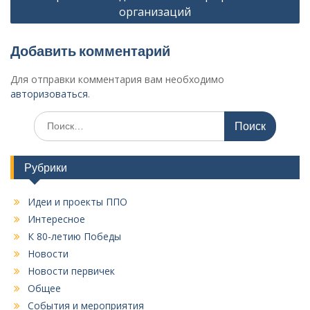
г
организаций
а
ц
Добавить комментарий
и
Для отправки комментария вам необходимо
я
авторизоваться
.
п
И
о
с
к
з
а
Рубрики
а
т
п
ь
Идеи и проекты ППО
:
и
Интересное
с
К 80-летию Победы
я
Новости
Новости первичек
м
Общее
События и мероприятия