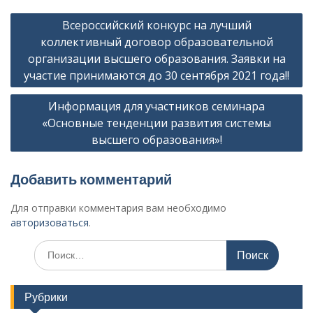
Н
Всероссийский конкурс на лучший
а
коллективный договор образовательной
в
организации высшего образования. Заявки на
участие принимаются до 30 сентября 2021 года!!
и
г
Информация для участников семинара
а
«Основные тенденции развития системы
высшего образования»!
ц
и
Добавить комментарий
я
п
Для отправки комментария вам необходимо
авторизоваться
.
о
з
И
с
а
к
п
а
Рубрики
т
и