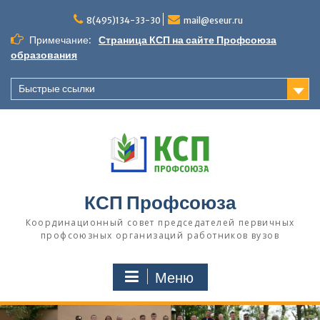
П
8(495)134-33-30
mail@eseur.ru
е
р
Примечание:
Страница КСП на сайте Профсоюза
е
образования
й
т
Быстрые ссылки
и
к
с
о
д
е
р
КСП Профсоюза
ж
и
Координационный совет председателей первичных
м
профсоюзных организаций работников вузов
о
м
Меню
у