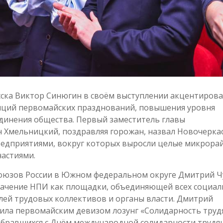
ска Виктор Синюгин в своём выступлении акцентирова
иций первомайских празднований, повышения уровня
единения общества. Первый заместитель главы
 Хмельницкий, поздравляя горожан, назвал Новочерка
редприятиями, вокруг которых выросли целые микрорай
астиями.
оюзов России в Южном федеральном округе Дмитрий Ч
значение НПИ как площадки, объединяющей всех социа
лей трудовых коллективов и органы власти. Дмитрий
ила первомайским девизом лозунг «Солидарность труд
 собравшихся с Днём международной солидарности трудя