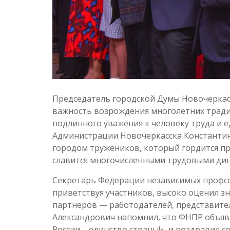
Председатель городской Думы Новочеркас
важность возрождения многолетних трад
подлинного уважения к человеку труда и 
Администрации Новочеркасска Константин
городом тружеников, который гордится п
славится многочисленными трудовыми дин
Секретарь Федерации независимых профс
приветствуя участников, высоко оценил 
партнёров — работодателей, представите
Александрович напомнил, что ФНПР объяв
России – единство страны!», и поздравил