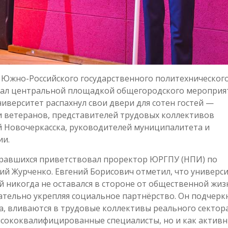
 Южно-Российского государственного политехническог
стал центральной площадкой общегородского мероприя
иверситет распахнул свои двери для сотен гостей —
и ветеранов, представителей трудовых коллективов
 Новочеркасска, руководителей муниципалитета и
ии.
бравшихся приветствовал проректор ЮРГПУ (НПИ) по
й Журченко. Евгений Борисович отметил, что универс
 никогда не оставался в стороне от общественной жиз
тельно укрепляя социальное партнёрство. Он подчеркн
за, вливаются в трудовые коллективы реального сектор
высококвалифицированные специалисты, но и как актив