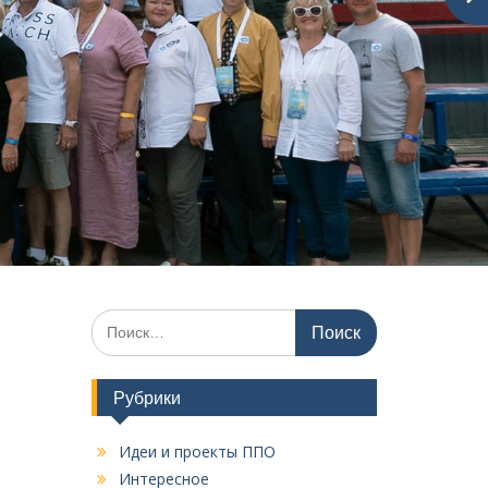
И
с
к
а
Рубрики
т
ь
Идеи и проекты ППО
:
Интересное