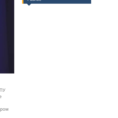
ГПУ
е
ором