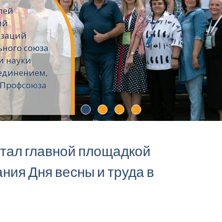
лей
ий
изаций
ьного союза
и науки
единением,
 Профсоюза
стал главной площадкой
ния Дня весны и труда в