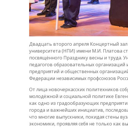
Двадцать второго апреля Концертный зал
университета (НПИ) имени М.И. Платова 
посвящённого Празднику весны и труда. Ун
педагогов образовательных организаций 
предприятий и общественных организаций
Федерации независимых профсоюзов Росс
От лица новочеркасских политехников со
молодёжной и социальной политике Евгени
как одно из градообразующих предприятий
города и важнейших инициатив, последова
что многие выпускники, покидая стены ву
экономики, проявляя себя не только как 