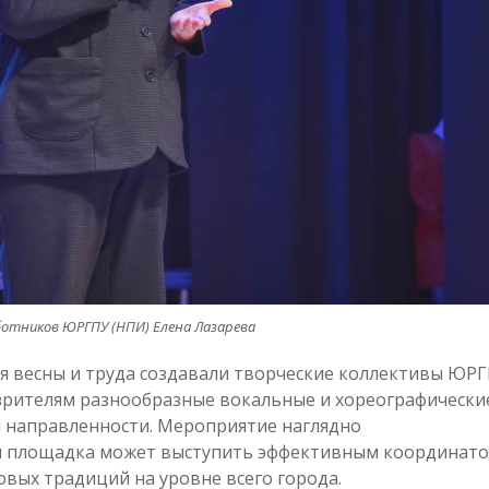
отников ЮРГПУ (НПИ) Елена Лазарева
я весны и труда создавали творческие коллективы ЮР
 зрителям разнообразные вокальные и хореографически
 направленности. Мероприятие наглядно
ая площадка может выступить эффективным координат
овых традиций на уровне всего города.