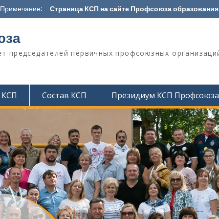
Примечание:
Страница КСП на сайте Профсоюза образования
юза
т председателей первичных профсоюзных организаци
 КСП
Состав КСП
Президиум КСП Профсоюза