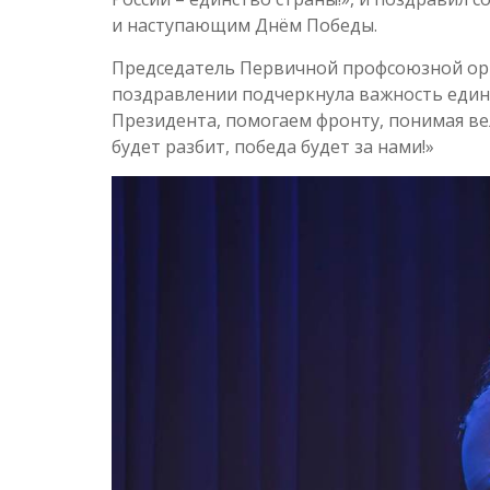
и наступающим Днём Победы.
Председатель Первичной профсоюзной ор
поздравлении подчеркнула важность един
Президента, помогаем фронту, понимая ве
будет разбит, победа будет за нами!»