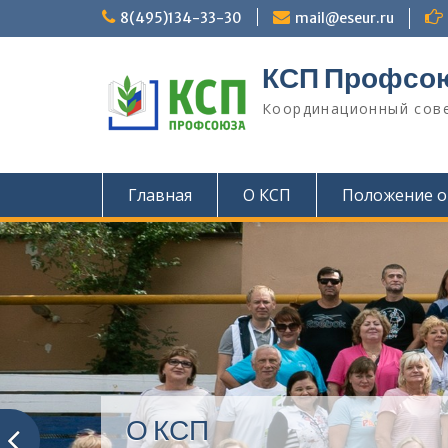
П
8(495)134-33-30
mail@eseur.ru
е
р
КСП Профсо
е
й
Координационный сове
т
и
к
с
Главная
О КСП
Положение о
о
д
е
р
ж
и
м
о
м
у
О КСП