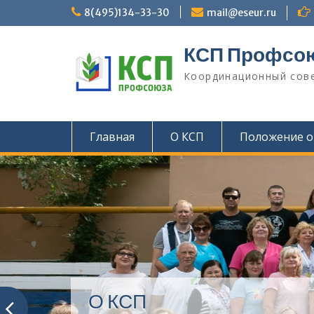
П
8(495)134-33-30
mail@eseur.ru
е
р
КСП Профсо
е
й
Координационный сове
т
и
к
с
Главная
О КСП
Положение о
о
д
е
р
ж
и
м
о
м
у
О КСП