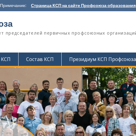
Примечание:
Страница КСП на сайте Профсоюза образования
юза
т председателей первичных профсоюзных организаци
 КСП
Состав КСП
Президиум КСП Профсоюза