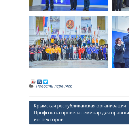
Новости первичек
Н
Крымская республиканская организация
Профсоюза провела семинар для правов
а
инспекторов
в