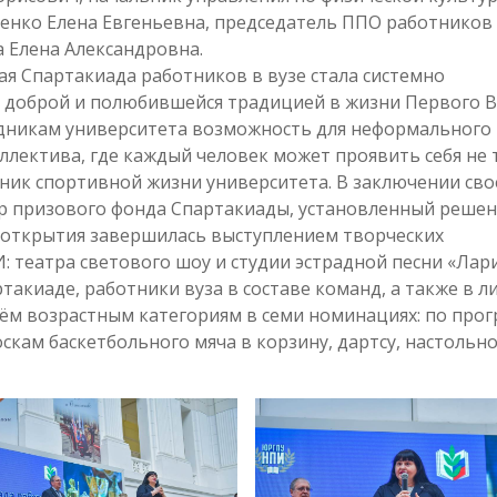
ленко Елена Евгеньевна, председатель ППО работников
 Елена Александровна.
я Спартакиада работников в вузе стала системно
ся доброй и полюбившейся традицией в жизни Первого В
удникам университета возможность для неформального
лектива, где каждый человек может проявить себя не 
тник спортивной жизни университета. В заключении сво
ер призового фонда Спартакиады, установленный реше
я открытия завершилась выступлением творческих
 театра светового шоу и студии эстрадной песни «Лари
такиаде, работники вуза в составе команд, а также в 
рём возрастным категориям в семи номинациях: по про
оскам баскетбольного мяча в корзину, дартсу, настольн