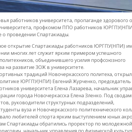
овья работников университета, пропаганде здорового 
а университета, профкомом ППО работников ЮРГПУ(НПИ
е о проведении Спартакиады.
нное открытие Спартакиады работников ЮРГПУ(НПИ) и
ении многих лет служит ярким примером успешного
 политехников, объединившего усилия профсоюзного
а на развитие ЗОЖ в университете.
тивных традиций Новочеркасского политеха, открыл
олитике ЮРГПУ(НПИ) Евгений Журченко, председатель
тников университета Елена Лазарева, начальник упра
трации города Новочеркасска Елена Зленко. Под сводам
тов, руководители структурных подразделений,
студенты вуза и Новочеркасского политехнического кол
ало любителей спорта ярким выступлением юных акро
м Спартакиады обратились проректор по молодежной
рисович, начальник управления по физической культур