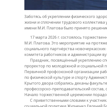
Заботясь об укреплении физического здор
жизни и сплочении трудового коллектив
имени М.И. Платова было принято решени
17 марта 2026 г. состоялось торжестве
М.И. Платова. Это мероприятие на протяж
социального партнёрства новочеркасских
комитета работников и администрации вуз
Праздник, посвящённый укреплению спор
проректор по молодёжной и социальной п
Первичной профсоюзной организации рабо
по физической культуре и спорту Админис
Крытого двора собрались деканы факульте
профессорско-преподавательский состав, 
Начало торжественной церемонии порадов
С приветственными словами к участника
социальной политике Журченко Евгений Бо