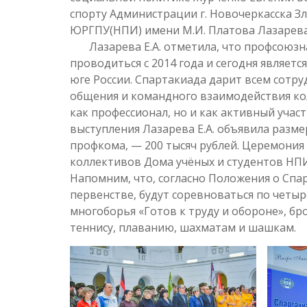
спорту Администрации г. Новочеркасска З
ЮРГПУ(НПИ) имени М.И. Платова Лазарева
Лазарева Е.А. отметила, что профсоюзна
проводиться с 2014 года и сегодня являет
юге России. Спартакиада дарит всем сотр
общения и командного взаимодействия кол
как профессионал, но и как активный учас
выступления Лазарева Е.А. объявила разм
профкома, — 200 тысяч рублей. Церемони
коллективов Дома учёных и студентов НПИ:
Напомним, что, согласно Положения о Спар
первенстве, будут соревноваться по четы
многоборья «Готов к труду и обороне», бр
теннису, плаванию, шахматам и шашкам.