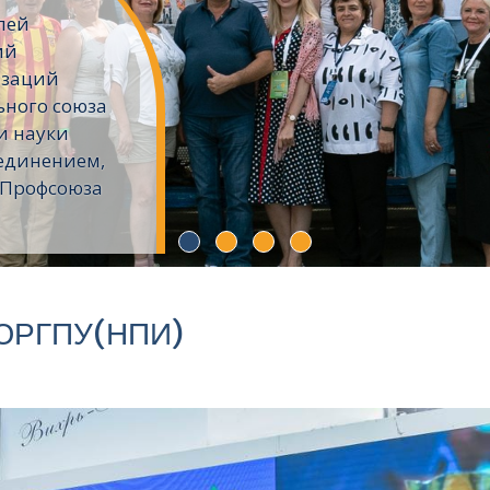
лей
ий
изаций
ьного союза
и науки
единением,
 Профсоюза
 ЮРГПУ(НПИ)