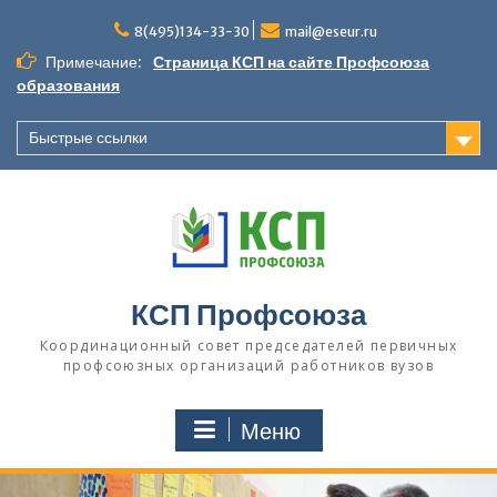
П
8(495)134-33-30
mail@eseur.ru
е
р
Примечание:
Страница КСП на сайте Профсоюза
е
образования
й
т
Быстрые ссылки
и
к
с
о
д
е
р
КСП Профсоюза
ж
и
Координационный совет председателей первичных
м
профсоюзных организаций работников вузов
о
м
Меню
у