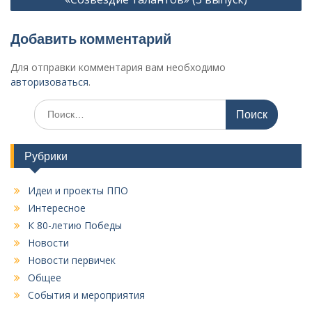
г
а
Добавить комментарий
ц
Для отправки комментария вам необходимо
и
авторизоваться
.
я
И
п
с
о
к
а
з
Рубрики
т
а
ь
Идеи и проекты ППО
:
п
Интересное
и
К 80-летию Победы
с
Новости
я
Новости первичек
Общее
м
События и мероприятия