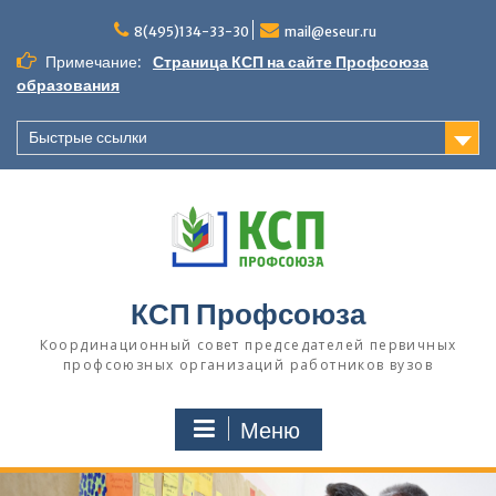
П
8(495)134-33-30
mail@eseur.ru
е
р
Примечание:
Страница КСП на сайте Профсоюза
е
образования
й
т
Быстрые ссылки
и
к
с
о
д
е
р
КСП Профсоюза
ж
и
Координационный совет председателей первичных
м
профсоюзных организаций работников вузов
о
м
Меню
у