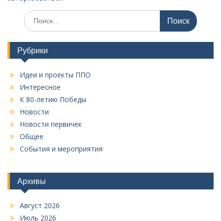
я
И
п
с
о
к
а
з
Рубрики
т
а
ь
Идеи и проекты ППО
:
п
Интересное
и
К 80-летию Победы
с
Новости
я
Новости первичек
Общее
м
События и мероприятия
Архивы
Август 2026
Июль 2026