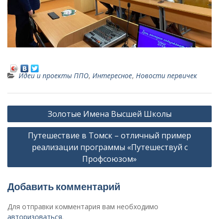
Идеи и проекты ППО
,
Интересное
,
Новости первичек
Н
Золотые Имена Высшей Школы
а
Путешествие в Томск – отличный пример
в
реализации программы «Путешествуй с
и
Профсоюзом»
г
а
Добавить комментарий
ц
Для отправки комментария вам необходимо
и
авторизоваться
.