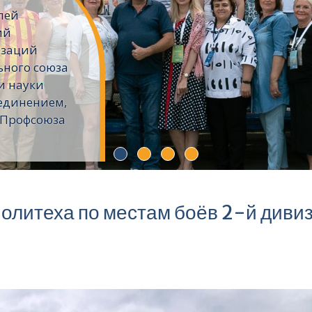
лей
ий
изаций
ьного союза
и науки
единением,
 Профсоюза
олитеха по местам боёв 2-й диви