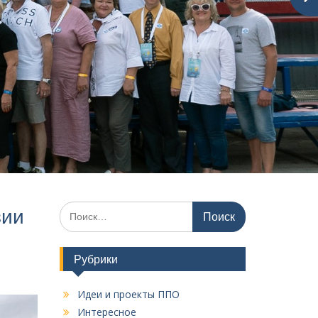
И
зии
с
к
а
Рубрики
т
ь
Идеи и проекты ППО
:
Интересное