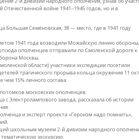
ния 2-й дивизии народного ополчения, узнав об участ
 Отечественной войне 1941–1945 годов, но и в
 Большая Семёновская, 38 — место, где в 1941 году
 летом 1941 года возводили Можайскую линию обороны
отсюда ополченцев отправили по Смоленской дороге к
оборона Москвы.
моленской области) участники экспедиции посетили
етелей трагического прорыва кольца окружения 11 ок
е чем 15% личного состава.
 потомков московских ополченцев.
 с Электролампового завода, рассказала об истории
ния.
олченца и эксперт проекта «Героизм надо помнить»,
ий.
щий школьным музеем 2-й дивизии народного ополчен
 тематическую экскурсию.