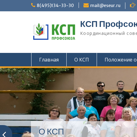
П
8(495)134-33-30
mail@eseur.ru
е
р
КСП Профсо
е
й
Координационный сове
т
и
к
с
Главная
О КСП
Положение о
о
д
е
р
ж
и
м
о
м
у
О КСП