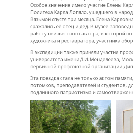
Особое значение имело участие Елены Кар
Политеха Карла Лопяло, ушедшего в народн
Вязьмой спустя три месяца. Елена Карловн
сражались её отец и дед. В музее-заповед
работу неизвестного автора, в которой по
художника и реставратора, участника обо
В экспедиции также приняли участие проф
университета имени Д.И. Менделеева, Мос
первичной профсоюзной организации Дип
Эта поездка стала не только актом памят
потомков, преподавателей и студентов, д
подлинного патриотизма и самоотверженн