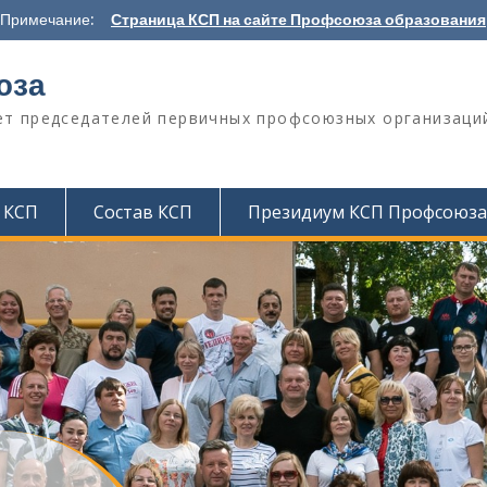
Примечание:
Страница КСП на сайте Профсоюза образования
юза
т председателей первичных профсоюзных организаци
 КСП
Состав КСП
Президиум КСП Профсоюза