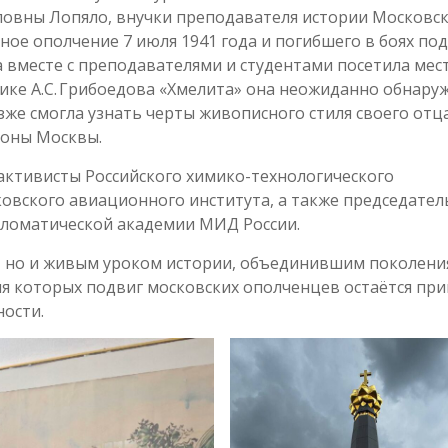
ловны Лопяло, внучки преподавателя истории Московс
ое ополчение 7 июля 1941 года и погибшего в боях под
а вместе с преподавателями и студентами посетила мест
нике А.С. Грибоедова «Хмелита» она неожиданно обнару
зже смогла узнать черты живописного стиля своего отц
роны Москвы.
активисты Российского химико-технологического
ковского авиационного института, а также председател
ломатической академии МИД России.
и, но и живым уроком истории, объединившим поколени
ля которых подвиг московских ополченцев остаётся пр
ости.