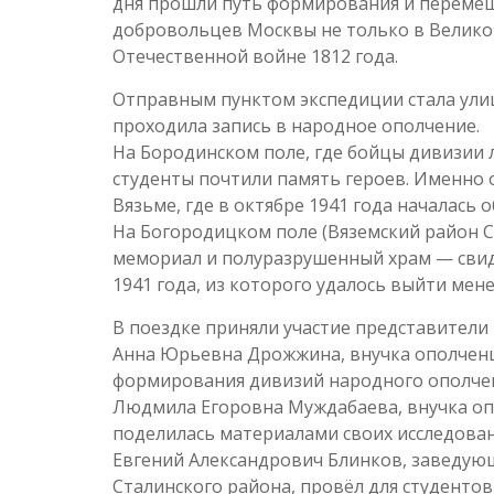
дня прошли путь формирования и перемеще
добровольцев Москвы не только в Великой
Отечественной войне 1812 года.
Отправным пунктом экспедиции стала улица
проходила запись в народное ополчение.
На Бородинском поле, где бойцы дивизии
студенты почтили память героев. Именно 
Вязьме, где в октябре 1941 года началась 
На Богородицком поле (Вяземский район С
мемориал и полуразрушенный храм — свид
1941 года, из которого удалось выйти мене
В поездке приняли участие представители
Анна Юрьевна Дрожжина, внучка ополченца
формирования дивизий народного ополче
Людмила Егоровна Муждабаева, внучка оп
поделилась материалами своих исследован
Евгений Александрович Блинков, заведую
Сталинского района, провёл для студентов