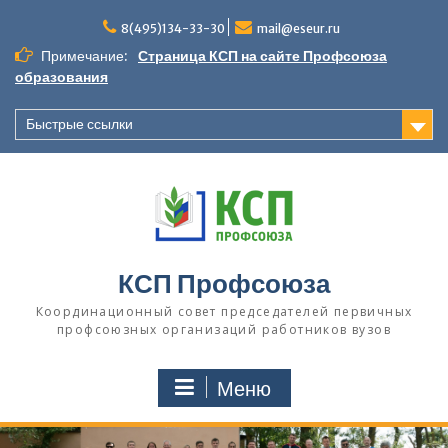
П
8(495)134-33-30
mail@eseur.ru
е
р
Примечание:
Страница КСП на сайте Профсоюза
е
образования
й
т
Быстрые ссылки
и
к
с
о
д
е
р
КСП Профсоюза
ж
и
Координационный совет председателей первичных
м
профсоюзных организаций работников вузов
о
м
Меню
у