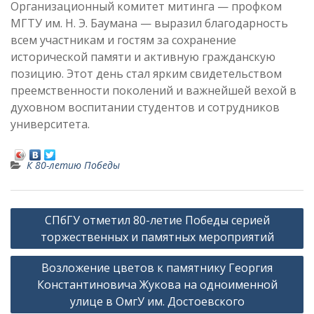
Организационный комитет митинга — профком
МГТУ им. Н. Э. Баумана — выразил благодарность
всем участникам и гостям за сохранение
исторической памяти и активную гражданскую
позицию. Этот день стал ярким свидетельством
преемственности поколений и важнейшей вехой в
духовном воспитании студентов и сотрудников
университета.
К 80-летию Победы
Н
СПбГУ отметил 80-летие Победы серией
а
торжественных и памятных мероприятий
в
Возложение цветов к памятнику Георгия
и
Константиновича Жукова на одноименной
г
улице в ОмгУ им. Достоевского