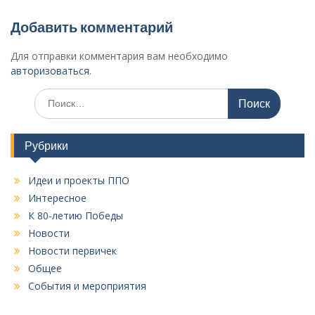
а
ц
Добавить комментарий
и
Для отправки комментария вам необходимо
я
авторизоваться
.
п
И
о
с
к
з
а
Рубрики
а
т
п
ь
Идеи и проекты ППО
:
и
Интересное
с
К 80-летию Победы
я
Новости
Новости первичек
м
Общее
События и мероприятия