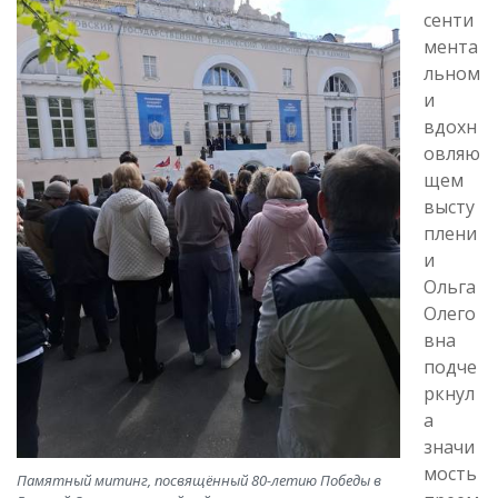
сенти
мента
льном
и
вдохн
овляю
щем
высту
плени
и
Ольга
Олего
вна
подче
ркнул
а
значи
мость
Памятный митинг, посвящённый 80-летию Победы в